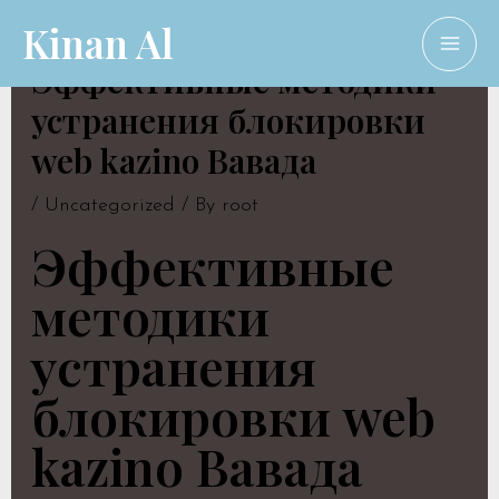
Skip
Kinan Al
to
MAI
Эффективные методики
content
устранения блокировки
ME
web kazino Вавада
/
Uncategorized
/ By
root
Эффективные
методики
устранения
блокировки web
kazino Вавада