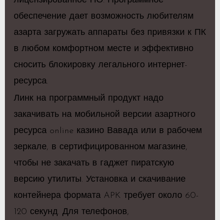
лицензированное ПО. Программное
обеспечение дает возможность любителям
азарта загружать аппараты без привязки к ПК
в любом комфортном месте и эффективно
сносить блокировку легального интернет-
ресурса.
Линк на программный продукт надо
закачивать на мобильной версии азартного
ресурса online казино Вавада или в рабочем
зеркале, в сертифицированном магазине,
чтобы не закачать в гаджет пиратскую
версию утилиты. Установка и скачивание
контейнера формата APK требует около 60-
120 секунд. Для телефонов,