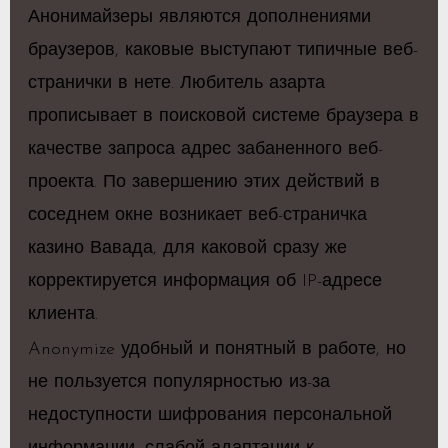
Анонимайзеры являются дополнениями
браузеров, каковые выступают типичные веб-
странички в нете. Любитель азарта
прописывает в поисковой системе браузера в
качестве запроса адрес забаненного веб-
проекта. По завершению этих действий в
соседнем окне возникает веб-страничка
казино Вавада, для каковой сразу же
корректируется информация об IP-адресе
клиента.
Anonymize удобный и понятный в работе, но
не пользуется популярностью из-за
недоступности шифрования персональной