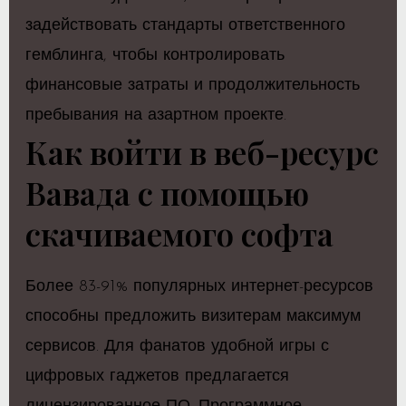
задействовать стандарты ответственного
гемблинга, чтобы контролировать
финансовые затраты и продолжительность
пребывания на азартном проекте.
Как войти в веб-ресурс
Вавада с помощью
скачиваемого софта
Более 83-91% популярных интернет-ресурсов
способны предложить визитерам максимум
сервисов. Для фанатов удобной игры с
цифровых гаджетов предлагается