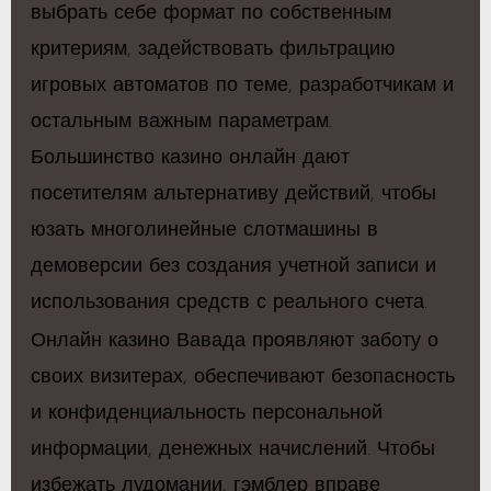
выбрать себе формат по собственным
критериям, задействовать фильтрацию
игровых автоматов по теме, разработчикам и
остальным важным параметрам.
Большинство казино онлайн дают
посетителям альтернативу действий, чтобы
юзать многолинейные слотмашины в
демоверсии без создания учетной записи и
использования средств с реального счета.
Онлайн казино Вавада проявляют заботу о
своих визитерах, обеспечивают безопасность
и конфиденциальность персональной
информации, денежных начислений. Чтобы
избежать лудомании, гэмблер вправе